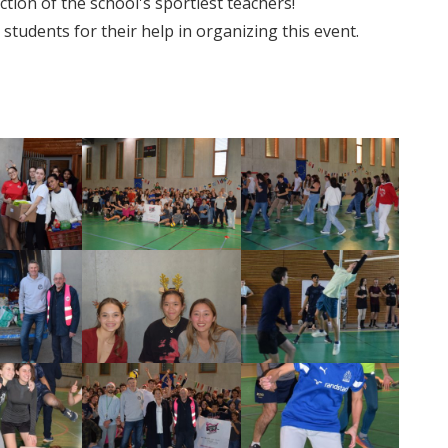
ion of the school's sportiest teachers!
tudents for their help in organizing this event.