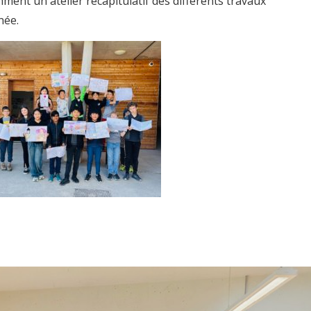
mment un ateiler récapitulatif des différents travaux
née.