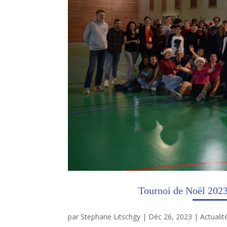
Tournoi de Noël 2023 :
par
Stephane Litschgy
|
Déc 26, 2023
|
Actualit