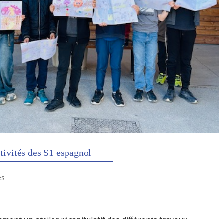
tivités des S1 espagnol
és