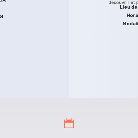
ACA
découvrir et 
Lieu de
Hora
SS
Modali
