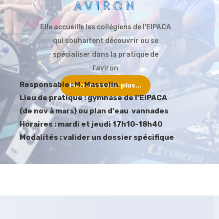
AVIRON
Elle accueille les collégiens de l'EIPACA
qui souhaitent découvrir ou se
spécialiser dans la pratique de
l'aviron
Responsable : M. Masselin
Pour en savoir plus...
Lieu de pratique : gymnase de l'EIPACA
(de nov à mars) ou plan d'eau vannades
Horaires : mardi et jeudi 17h10-18h40
Modalités : valider un dossier spécifique