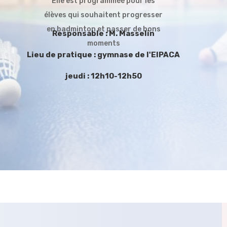
Elle est programméé pour les
élèves qui souhaitent progresser
en badminton et passer de bons
Responsable : M. Masselin
moments
Lieu de pratique : gymnase de l'EIPACA
jeudi : 12h10-12h50