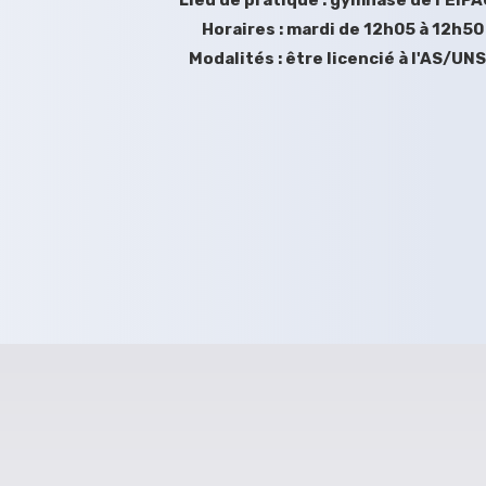
Lieu de pratique : gymnase de l'EIP
Horaires : mardi de 12h05 à 12h50
Modalités : être licencié à l'AS/UN