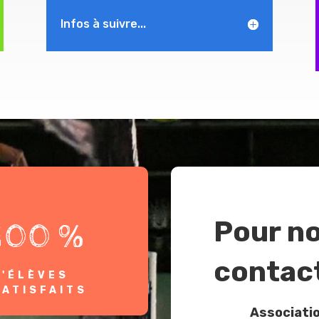
Infos à suivre...
Pour n
100 %
contac
D'ÉLÈVES
SATISFAITS
Associatio