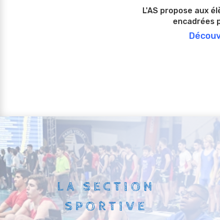
L'AS propose aux élè
encadrées p
Décou
LA SECTION
SPORTIVE