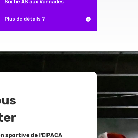
Sortie AS aux Vannades
Plus de détails ?
ous
ter
n sportive de l'EIPACA