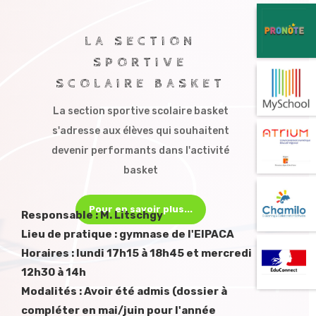
LA SECTION
SPORTIVE
SCOLAIRE BASKET
La section sportive scolaire basket
s'adresse aux élèves qui souhaitent
devenir performants dans l'activité
basket
Pour en savoir plus...
Responsable : M. Litschgy
Lieu de pratique : gymnase de l'EIPACA
Horaires : lundi 17h15 à 18h45 et mercredi
12h30 à 14h
Modalités : Avoir été admis (dossier à
compléter en mai/juin pour l'année