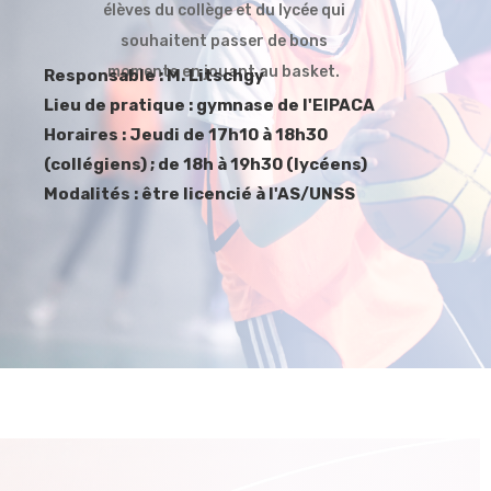
élèves du collège et du lycée qui
souhaitent passer de bons
moments en jouant au basket.
Responsable : M. Litschgy
Lieu de pratique : gymnase de l'EIPACA
Horaires : Jeudi de 17h10 à 18h30
(collégiens) ; de 18h à 19h30 (lycéens)
Modalités : être licencié à l'AS/UNSS