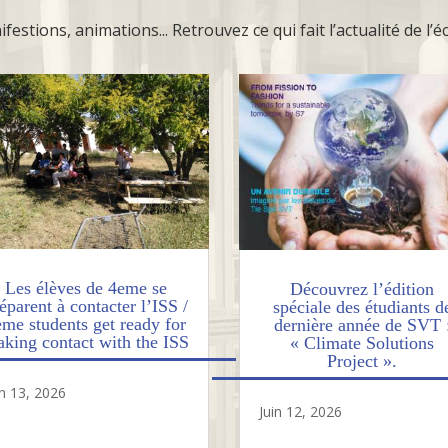
festions, animations... Retrouvez ce qui fait l’actualité de l’
Les élèves de 4eme se
Découvrez l’édition
éparent à contacter l’ISS /
spéciale des étudiants d
eme students get ready for
dernière année de SVT 
king contact with the ISS
« Climate Solutions
Project ».
in 13, 2026
Juin 12, 2026