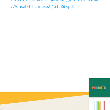
/7/ensel714_annexe2_1312887.pdf