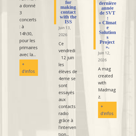
for
dernière
a donné
making
année
contact
3
de SVT
with the
:
concerts
ISS
« Climat
: à
e
Juin 13,
Solution
14h30,
2026
s
pour les
Project
Ce
».
primaires
vendredi
Juin 12,
avec la...
12 juin
2026
+
les
A mag
d'infos
élèves de
created
4eme se
with
sont
Madmag
essayés
z.
aux
contacts
+
radio
d'infos
grâce à
l'interven
tion...