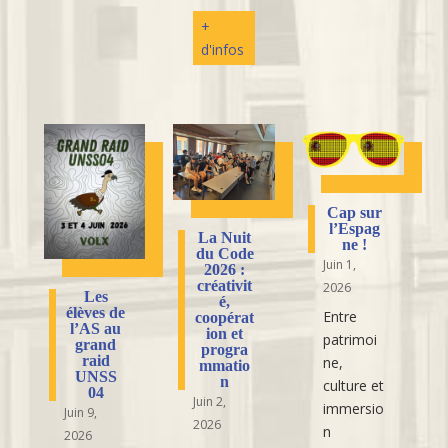
+
d'infos
Cap sur
l’Espag
La Nuit
ne !
du Code
Juin 1,
2026 :
créativit
2026
Les
é,
élèves de
Entre
coopérat
l’AS au
ion et
patrimoi
grand
progra
raid
ne,
mmatio
UNSS
n
culture et
04
Juin 2,
immersio
Juin 9,
2026
n
2026