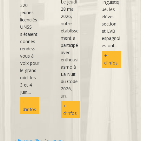
Le jeudi
linguistiq
320
28 mai
ue, les
jeunes
2026,
élèves
licenciés
notre
section
UNSS
établisse
et LVB
s'étaient
ment a
espagnol
donnés
participé
es ont...
rendez-
avec
+
vous à
enthousi
d'infos
Volx pour
asme à
le grand
La Nuit
raid les
du Code
3 et 4
2026,
juin....
un...
+
+
d'infos
d'infos
« Entrées Plus Anciennes