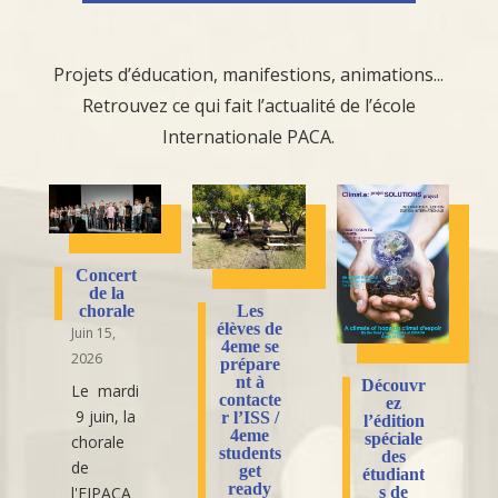
Projets d’éducation, manifestions, animations...
Retrouvez ce qui fait l’actualité de l’école
Internationale PACA.
Concert
de la
Les
chorale
élèves de
Juin 15,
4eme se
2026
prépare
nt à
Découvr
Le mardi
contacte
ez
9 juin, la
r l’ISS /
l’édition
4eme
spéciale
chorale
students
des
de
get
étudiant
ready
l'EIPACA
s de