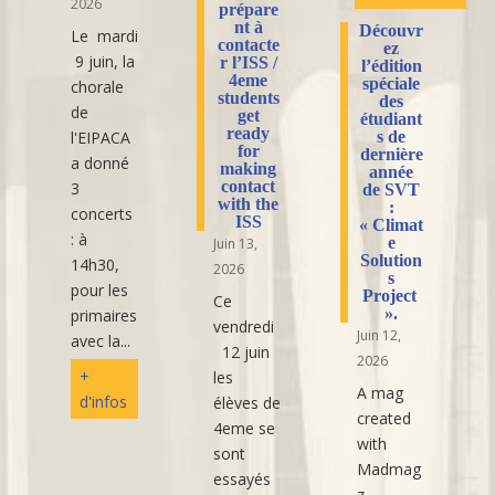
2026
prépare
nt à
Découvr
Le mardi
contacte
ez
9 juin, la
r l’ISS /
l’édition
4eme
spéciale
chorale
students
des
de
get
étudiant
ready
l'EIPACA
s de
for
dernière
a donné
making
année
contact
3
de SVT
with the
:
concerts
ISS
« Climat
: à
e
Juin 13,
Solution
14h30,
2026
s
pour les
Project
Ce
».
primaires
vendredi
Juin 12,
avec la...
12 juin
2026
+
les
A mag
d'infos
élèves de
created
4eme se
with
sont
Madmag
essayés
z.