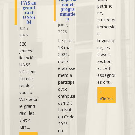
l’AS au
ion et
patrimoi
grand
progra
raid
ne,
mmatio
UNSS
n
culture et
04
Juin 2,
immersio
Juin 9,
2026
n
2026
Le jeudi
linguistiq
320
28 mai
ue, les
jeunes
2026,
élèves
licenciés
notre
section
UNSS
établisse
et LVB
s'étaient
ment a
espagnol
donnés
participé
es ont...
rendez-
avec
+
vous à
enthousi
d'infos
Volx pour
asme à
le grand
La Nuit
raid les
du Code
3 et 4
2026,
juin....
un...