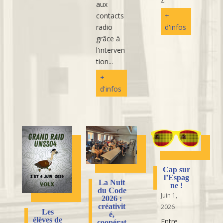
aux
contacts
+
radio
d'infos
grâce à
l'interven
tion...
+
d'infos
Cap sur
l’Espag
La Nuit
ne !
du Code
Juin 1,
2026 :
créativit
2026
Les
é,
élèves de
Entre
coopérat