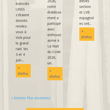
2026,
élèves
licenciés
notre
section
UNSS
établisse
et LVB
s'étaient
ment a
espagnol
donnés
participé
es ont...
rendez-
avec
+
vous à
enthousi
d'infos
Volx pour
asme à
le grand
La Nuit
raid les
du Code
3 et 4
2026,
juin....
un...
+
+
d'infos
d'infos
« Entrées Plus Anciennes