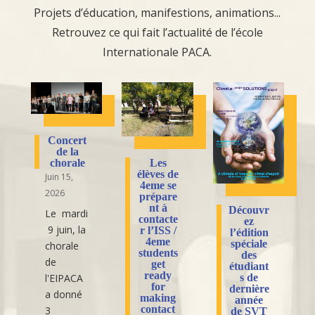
Projets d’éducation, manifestions, animations...
Retrouvez ce qui fait l’actualité de l’école
Internationale PACA.
Concert
de la
Les
chorale
élèves de
Juin 15,
4eme se
2026
prépare
nt à
Découvr
Le mardi
contacte
ez
9 juin, la
r l’ISS /
l’édition
4eme
spéciale
chorale
students
des
de
get
étudiant
ready
l'EIPACA
s de
for
dernière
a donné
making
année
contact
3
de SVT