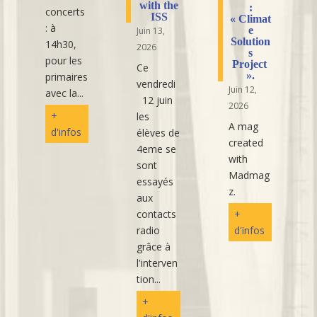
with the
:
concerts
ISS
« Climat
: à
e
Juin 13,
Solution
14h30,
2026
s
pour les
Project
Ce
».
primaires
vendredi
Juin 12,
avec la...
12 juin
2026
+
les
A mag
d'infos
élèves de
created
4eme se
with
sont
Madmag
essayés
z.
aux
contacts
+
radio
d'infos
grâce à
l'interven
tion...
+