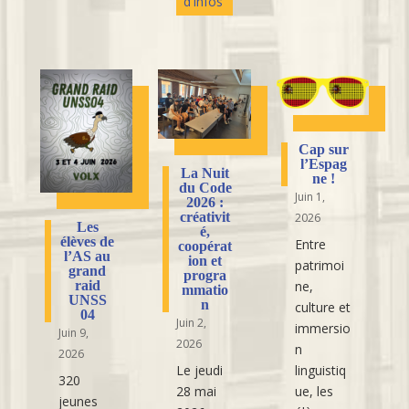
d'infos
Cap sur
l’Espag
La Nuit
ne !
du Code
Juin 1,
2026 :
créativit
2026
Les
é,
élèves de
Entre
coopérat
l’AS au
ion et
patrimoi
grand
progra
raid
ne,
mmatio
UNSS
n
culture et
04
Juin 2,
immersio
Juin 9,
2026
n
2026
Le jeudi
linguistiq
320
28 mai
ue, les
jeunes