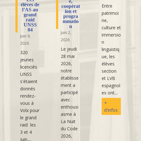
é,
élèves de
Entre
coopérat
l’AS au
ion et
patrimoi
grand
progra
raid
ne,
mmatio
UNSS
n
culture et
04
Juin 2,
immersio
Juin 9,
2026
n
2026
Le jeudi
linguistiq
320
28 mai
ue, les
jeunes
2026,
élèves
licenciés
notre
section
UNSS
établisse
et LVB
s'étaient
ment a
espagnol
donnés
participé
es ont...
rendez-
avec
+
vous à
enthousi
d'infos
Volx pour
asme à
le grand
La Nuit
raid les
du Code
3 et 4
2026,
juin....