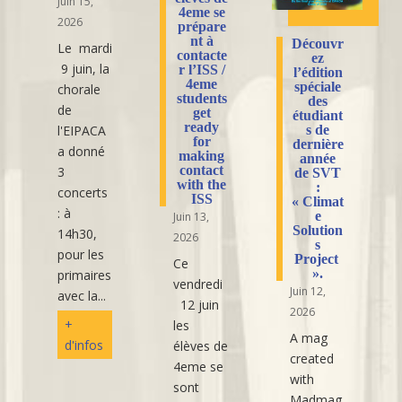
Juin 15,
4eme se
2026
prépare
nt à
Découvr
Le mardi
contacte
ez
9 juin, la
r l’ISS /
l’édition
4eme
spéciale
chorale
students
des
de
get
étudiant
ready
l'EIPACA
s de
for
dernière
a donné
making
année
contact
3
de SVT
with the
:
concerts
ISS
« Climat
: à
e
Juin 13,
Solution
14h30,
2026
s
pour les
Project
Ce
».
primaires
vendredi
Juin 12,
avec la...
12 juin
2026
+
les
A mag
d'infos
élèves de
created
4eme se
with
sont
Madmag