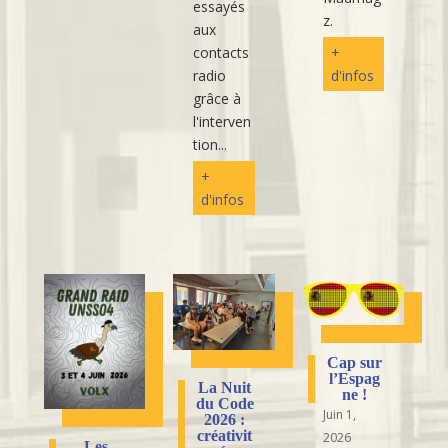
essayés
z.
aux
contacts
+
radio
d'infos
grâce à
l'interven
tion...
+
d'infos
Cap sur
l’Espag
La Nuit
ne !
du Code
Juin 1,
2026 :
créativit
2026
Les