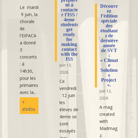
nt à
Découvr
Le mardi
contacte
ez
9 juin, la
r l’ISS /
l’édition
4eme
spéciale
chorale
students
des
de
get
étudiant
ready
l'EIPACA
s de
for
dernière
a donné
making
année
contact
3
de SVT
with the
:
concerts
ISS
« Climat
: à
e
Juin 13,
Solution
14h30,
2026
s
pour les
Project
Ce
».
primaires
vendredi
Juin 12,
avec la...
12 juin
2026
+
les
A mag
d'infos
élèves de
created
4eme se
with
sont
Madmag
essayés
z.
aux