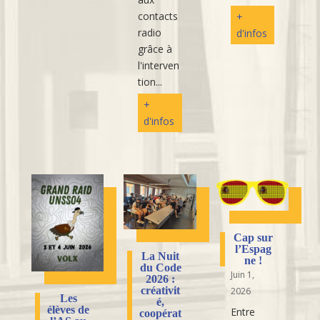
contacts
+
radio
d'infos
grâce à
l'interven
tion...
+
d'infos
Cap sur
l’Espag
La Nuit
ne !
du Code
Juin 1,
2026 :
créativit
2026
Les
é,
élèves de
Entre
coopérat