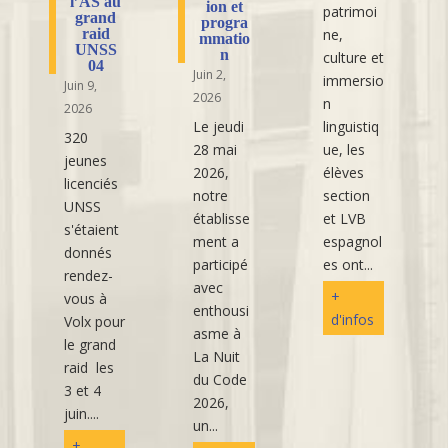
l’AS au
ion et
patrimoi
grand
progra
raid
ne,
mmatio
UNSS
n
culture et
04
Juin 2,
immersio
Juin 9,
2026
n
2026
Le jeudi
linguistiq
320
28 mai
ue, les
jeunes
2026,
élèves
licenciés
notre
section
UNSS
établisse
et LVB
s'étaient
ment a
espagnol
donnés
participé
es ont...
rendez-
avec
+
vous à
enthousi
d'infos
Volx pour
asme à
le grand
La Nuit
raid les
du Code
3 et 4
2026,
juin....
un...
+