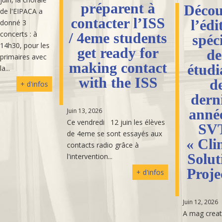
préparent à
Décou
de l'EIPACA a
contacter l’ISS
l’édi
donné 3
concerts : à
/ 4eme students
spéc
14h30, pour les
get ready for
de
primaires avec
making contact
étudi
la...
with the ISS
d
+ d'infos
dern
anné
Juin 13, 2026
Ce vendredi 12 juin les élèves
SVT
de 4eme se sont essayés aux
« Cli
contacts radio grâce à
Solut
l'intervention...
Proje
+ d'infos
Juin 12, 2026
A mag creat