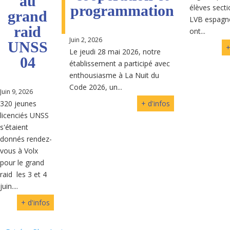
au
programmation
élèves secti
grand
LVB espagn
raid
ont...
Juin 2, 2026
UNSS
+
Le jeudi 28 mai 2026, notre
04
établissement a participé avec
enthousiasme à La Nuit du
Code 2026, un...
Juin 9, 2026
320 jeunes
+ d'infos
licenciés UNSS
s'étaient
donnés rendez-
vous à Volx
pour le grand
raid les 3 et 4
juin....
+ d'infos