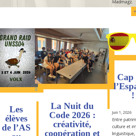
Madmagz.
+
Cap 
l’Esp
!
La Nuit du
Les
Juin 1, 2026
Code 2026 :
élèves
Entre patri
créativité,
de l’AS
culture et 
coopération et
linguistique,