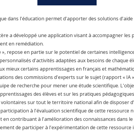
e dans l'éducation permet d'apporter des solutions d'aide 
tère a développé une application visant à accompagner les p
ment en
remédiation.
e
», repose en partie sur le potentiel de certaines intelligences
personnalisés d'activités adaptées aux besoins de chaque é
ux mieux certains apprentissages en français et mathémati
tions des commissions d'experts sur le sujet (rapport « IA »
 équipe de recherche pour mener
une étude scientifique.
L'obje
apprentissages des élèves
et sur
les pratiques pédagogique
v
o
l
o
n
t
a
i
r
e
s
s
u
r
t
o
u
t
l
e
t
e
r
r
i
t
o
i
r
e
n
a
t
i
o
n
a
l
a
f
n
d
e
d
i
s
p
o
s
e
r
d
 participation à l'évaluation scientifique de cette ressourc
t en contribuant à
l'amélioration des connaissances dans l
sement de participer à
l'expérimentation de cette ressource