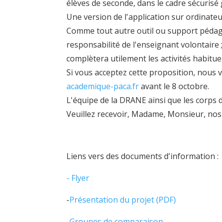
élèves de seconde, dans le cadre sécurisé 
U
ne version de l'application sur ordinate
Comme tout autre outil ou support pédagogiq
responsabilité de l'enseignant volontaire 
complète
ra utilement
les activités habitu
Si vous acceptez cette proposition, nous 
academique-paca.fr
avant le
8 octobre.
L'équipe de la DRANE ainsi que les corps d
Veuillez recevoir, Madame, Monsieur, nos
Liens vers des documents d'information :
- Flyer
-
Présentation du projet (PDF)
-Groupes de comparaison