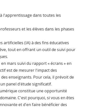
à l'apprentissage dans toutes les
rofesseurs et les élèves dans les phases
 artificielles (IA) à des fins éducatives
lève
, tout en offrant
un outil de suivi pour
ques.
 en mars suivi du rapport « écrans » en
ctif est
de mesurer
l'impact des
s
des enseignants.
Pour cela, il prévoit de
'
u
n
p
a
n
e
l
d
'
é
t
u
d
e
s
i
g
n
i
f
c
a
t
i
f
.
e numérique constitue une opportunité
e domaine
. C'est pourquoi,
si vous en êtes
 innovante
et d'en faire bénéficier des