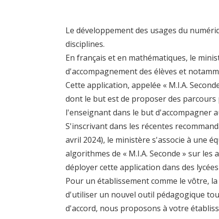
Le développement
des usages du numériqu
disciplines.
En français et en mathématiques, le minis
d'accompagnement des élèves et notam
Cette application, appelée «
M.I.A. Second
dont le but es
t de proposer
des parcours 
l'enseignant
dans le but d'accompagner a
S'inscrivant dans les récentes recommanda
avril 2024), le ministère s'associe à une
algorithmes
de « M.I.A. Seconde » sur
les 
déployer cet
t
e
a
p
p
l
i
c
a
t
i
o
n
d
a
n
s
d
e
s
l
y
c
é
e
s
Pour un établissement comme le vôtre, l
a
d'
utiliser un nouvel outil pédagogique
tou
d'accord,
nous proposons
à votre
établis