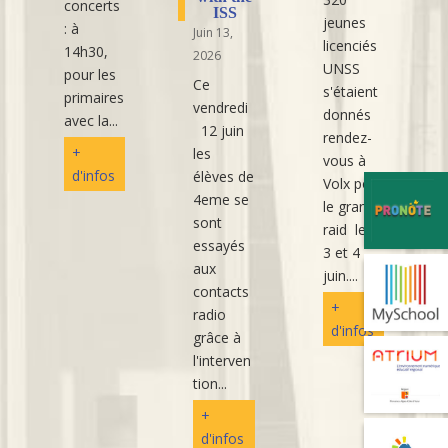
concerts
ISS
jeunes
: à
Juin 13,
licenciés
14h30,
2026
UNSS
pour les
Ce
s'étaient
primaires
vendredi
donnés
avec la...
12 juin
rendez-
+
les
vous à
d'infos
élèves de
Volx pour
4eme se
le grand
sont
raid les
essayés
3 et 4
aux
juin....
contacts
+
radio
d'infos
grâce à
l'interven
tion...
+
d'infos