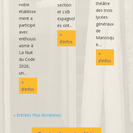
théâtre
notre
section
des trois
établisse
et LVB
lycées
ment a
espagnol
généraux
participé
es ont...
de
avec
+
Manosqu
enthousi
d'infos
e....
asme à
La Nuit
+
du Code
d'infos
2026,
un...
+
d'infos
« Entrées Plus Anciennes