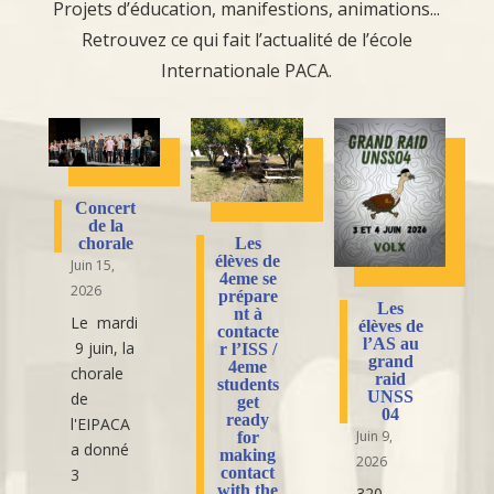
Projets d’éducation, manifestions, animations...
Retrouvez ce qui fait l’actualité de l’école
Internationale PACA.
Concert
de la
Les
chorale
élèves de
Juin 15,
4eme se
2026
prépare
Les
nt à
Le mardi
élèves de
contacte
l’AS au
9 juin, la
r l’ISS /
grand
4eme
chorale
raid
students
UNSS
de
get
04
ready
l'EIPACA
Juin 9,
for
a donné
making
2026
contact
3
with the
320