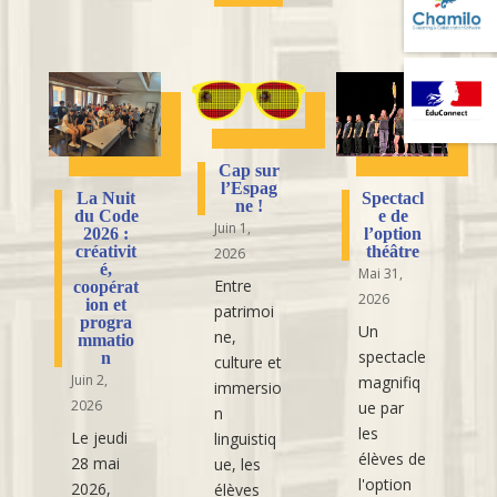
Cap sur
l’Espag
La Nuit
Spectacl
ne !
du Code
e de
Juin 1,
2026 :
l’option
créativit
théâtre
2026
é,
Mai 31,
Entre
coopérat
2026
ion et
patrimoi
progra
Un
ne,
mmatio
spectacle
n
culture et
Juin 2,
magnifiq
immersio
2026
ue par
n
les
Le jeudi
linguistiq
élèves de
28 mai
ue, les
l'option
2026,
élèves