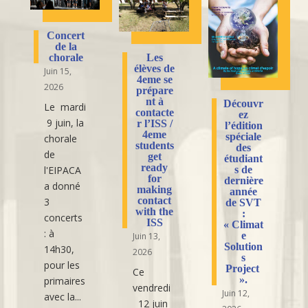
Concert
de la
Les
chorale
élèves de
Juin 15,
4eme se
2026
prépare
nt à
Découvr
Le mardi
contacte
ez
9 juin, la
r l’ISS /
l’édition
4eme
spéciale
chorale
students
des
de
get
étudiant
ready
l'EIPACA
s de
for
dernière
a donné
making
année
contact
3
de SVT
with the
:
concerts
ISS
« Climat
: à
e
Juin 13,
Solution
14h30,
2026
s
pour les
Project
Ce
».
primaires
vendredi
Juin 12,
avec la...
12 juin