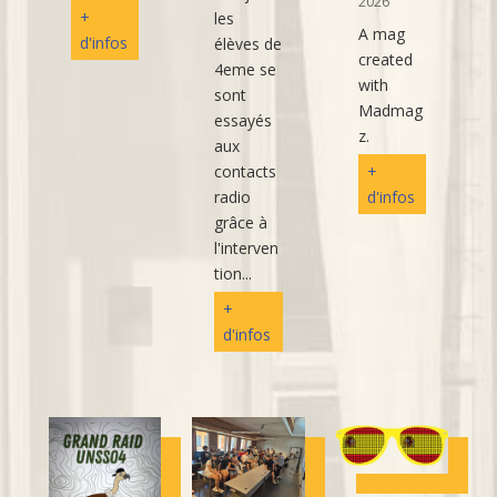
2026
+
les
A mag
d'infos
élèves de
created
4eme se
with
sont
Madmag
essayés
z.
aux
contacts
+
radio
d'infos
grâce à
l'interven
tion...
+
d'infos