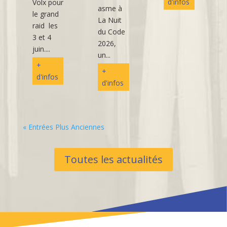
d'infos
Volx pour
asme à
le grand
La Nuit
raid les
du Code
3 et 4
2026,
juin....
un...
+
+
d'infos
d'infos
« Entrées Plus Anciennes
Toutes les actualités