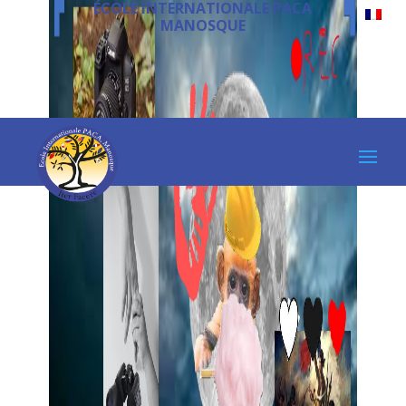
ÉCOLE INTERNATIONALE PACA
MANOSQUE
Nos parents nous
inspirent –
Celebrating
Inspiring Parents