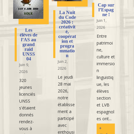
Cap sur
l’Espag
La Nuit
ne !
du Code
Juin 1,
2026 :
créativit
2026
Les
é,
élèves de
Entre
coopérat
l’AS au
ion et
patrimoi
grand
progra
raid
ne,
mmatio
UNSS
n
culture et
04
Juin 2,
immersio
Juin 9,
2026
n
2026
Le jeudi
linguistiq
320
28 mai
ue, les
jeunes
2026,
élèves
licenciés
notre
section
UNSS
établisse
et LVB
s'étaient
ment a
espagnol
donnés
participé
es ont...
rendez-
avec
+
vous à
enthousi