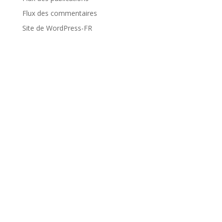
Flux des commentaires
Site de WordPress-FR
Projets d’éducation, manifestions, animations...
Retrouvez ce qui fait l’actualité de l’école
Internationale PACA.