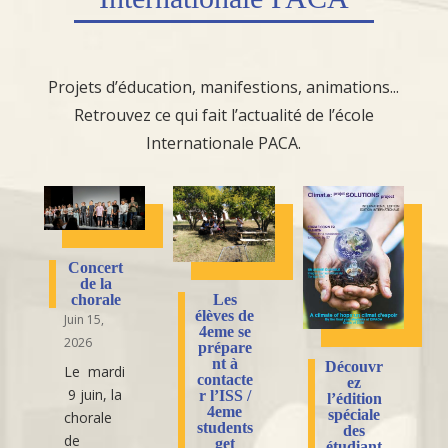
Projets d’éducation, manifestions, animations...
Retrouvez ce qui fait l’actualité de l’école
Internationale PACA.
Concert
de la
Les
chorale
élèves de
Juin 15,
4eme se
2026
prépare
nt à
Découvr
Le mardi
contacte
ez
9 juin, la
r l’ISS /
l’édition
4eme
spéciale
chorale
students
des
de
get
étudiant