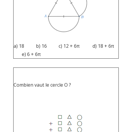
a) 18 b) 16 c) 12 + 6π d) 18 + 6π
e) 6 + 6π
Combien vaut le cercle Ο ?