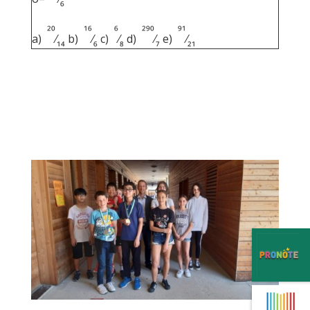
6
20
16
6
290
91
a)
⁄
b)
⁄
c)
⁄
d)
⁄
e)
⁄
14
6
8
7
21