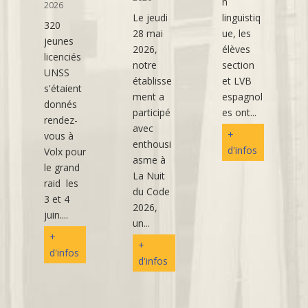
n
2026
Le jeudi
linguistiq
320
28 mai
ue, les
jeunes
2026,
élèves
licenciés
notre
section
UNSS
établisse
et LVB
s'étaient
ment a
espagnol
donnés
participé
es ont...
rendez-
avec
+
vous à
enthousi
d'infos
Volx pour
asme à
le grand
La Nuit
raid les
du Code
3 et 4
2026,
juin....
un...
+
+
d'infos
d'infos