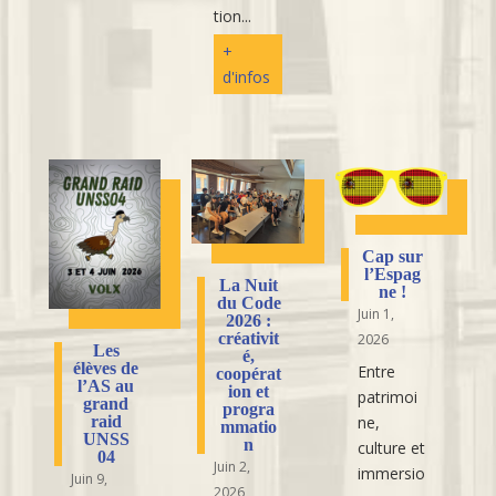
tion...
+
d'infos
Cap sur
l’Espag
La Nuit
ne !
du Code
Juin 1,
2026 :
créativit
2026
Les
é,
élèves de
Entre
coopérat
l’AS au
ion et
patrimoi
grand
progra
raid
ne,
mmatio
UNSS
n
culture et
04
Juin 2,
immersio
Juin 9,
2026