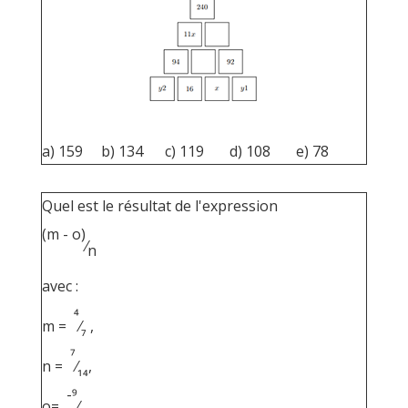
a) 159 b) 134 c) 119 d) 108 e) 78
Quel est le résultat de l'expression
(m - o)
⁄
n
avec :
4
m =
⁄
,
7
7
n =
⁄
,
14
-9
o=
⁄