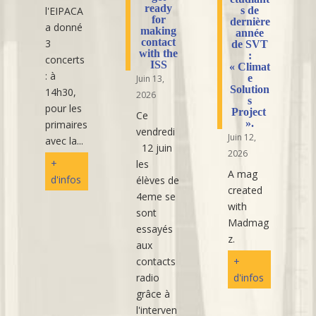
ready
l'EIPACA
s de
for
dernière
a donné
making
année
contact
3
de SVT
with the
:
concerts
ISS
« Climat
: à
e
Juin 13,
Solution
14h30,
2026
s
pour les
Project
Ce
».
primaires
vendredi
Juin 12,
avec la...
12 juin
2026
+
les
A mag
d'infos
élèves de
created
4eme se
with
sont
Madmag
essayés
z.
aux
contacts
+
radio
d'infos
grâce à
l'interven